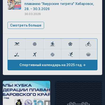
плаванию "Амурские тигрята" Хабаровск,
28. - 30.3.2026
30.03.2026
Смотреть больше
Спортивный календарь на 2025 год →